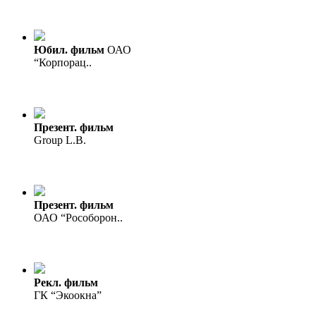
Юбил. фильм
ОАО
“Корпорац..
Презент. фильм
Group L.B.
Презент. фильм
ОАО “Рособорон..
Рекл. фильм
ГК “Экоокна”