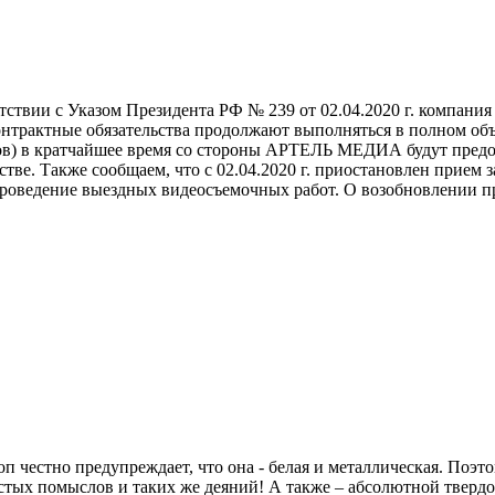
твии с Указом Президента РФ № 239 от 02.04.2020 г. компания
контрактные обязательства продолжают выполняться в полном об
тов) в кратчайшее время со стороны АРТЕЛЬ МЕДИА будут предо
ве. Также сообщаем, что с 02.04.2020 г. приостановлен прием 
роведение выездных видеосъемочных работ. О возобновлении пр
 честно предупреждает, что она - белая и металлическая. Поэтом
х помыслов и таких же деяний! А также – абсолютной твердос