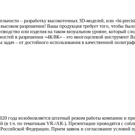
ности – разработку высокоточных 3D-моделей, или «hi-precisi
высоком разрешении! Ваша продукция требует того, чтобы было
оизводство или изделия на таком визуальном уровне, который с
ностей в разрешении «4К/8К» - это многоцелевой инструмент В
ра задач – от достойного использования в качественной полигр
20 года возобновляется штатный режим работы компании и при
(в т.ч. по тематикам VR-/AR-). Презентации проводятся с соб
 Российской Федерации. Прием заявок и согласование условий п