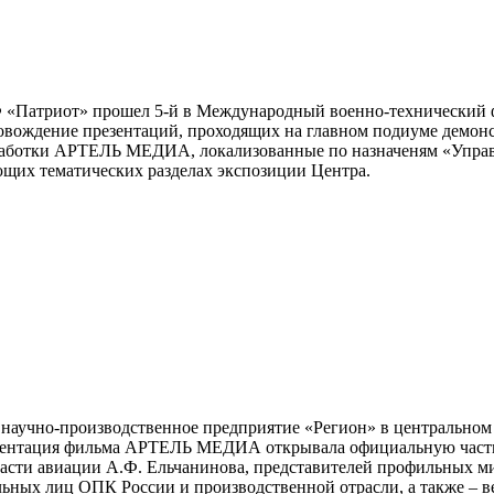
РФ «Патриот» прошел 5-й в Международный военно-технически
ождение презентаций, проходящих на главном подиуме демон
зработки АРТЕЛЬ МЕДИА, локализованные по назначеням «Упра
ющих тематических разделах экспозиции Центра.
 научно-производственное предприятие «Регион» в центральном
ентация фильма АРТЕЛЬ МЕДИА открывала официальную часть п
сти авиации А.Ф. Ельчанинова, представителей профильных м
ных лиц ОПК России и производственной отрасли, а также – ве