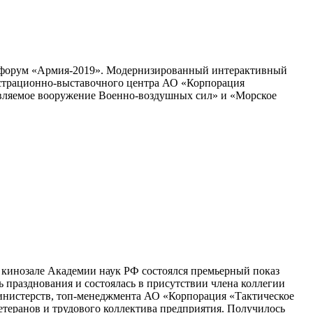
й форум «Армия-2019». Модернизированный интерактивный
страционно-выставочного центра АО «Корпорация
вляемое вооружение Военно-воздушных сил» и «Морское
 кинозале Академии наук РФ состоялся премьерный показ
разднования и состоялась в присутствии члена коллегии
инистерств, топ-менеджмента АО «Корпорация «Тактическое
теранов и трудового коллектива предприятия. Получилось